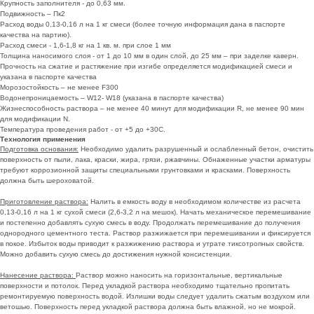
Крупность заполнителя - до 0,63 мм.
Подвижность – Пк2
Расход воды 0,13-0,16 л на 1 кг смеси (более точную информация дана в паспорте
качества на партию).
Расход смеси - 1,6-1,8 кг на 1 кв. м. при слое 1 мм
Толщина наносимого слоя - от 1 до 10 мм в один слой, до 25 мм – при заделке каверн.
Прочность на сжатие и растяжение при изгибе определяется модификацией смеси и
указана в паспорте качества
Морозостойкость – не менее F300
Водонепроницаемость – W12- W18 (указана в паспорте качества)
Жизнеспособность раствора – не менее 40 минут для модификации R, не менее 90 мин
для модификации N.
Температура проведения работ - от +5 до +30С.
Технология применения
Подготовка основания:
Необходимо удалить разрушенный и ослабленный бетон, очистить
поверхность от пыли, лака, краски, жира, грязи, ржавчины. Обнаженные участки арматуры
требуют коррозионной защиты специальными грунтовками и красками. Поверхность
должна быть шероховатой.
Приготовление раствора:
Налить в емкость воду в необходимом количестве из расчета
0,13-0,16 л на 1 кг сухой смеси (2,6-3,2 л на мешок). Начать механическое перемешивание
и постепенно добавлять сухую смесь в воду. Продолжать перемешивание до получения
однородного цементного теста. Раствор разжижается при перемешивании и фиксируется
в покое. Избыток воды приводит к разжижению раствора и утрате тиксотропных свойств.
Можно добавить сухую смесь до достижения нужной консистенции.
Нанесение раствора:
Раствор можно наносить на горизонтальные, вертикальные
поверхности и потолок. Перед укладкой раствора необходимо тщательно пропитать
ремонтируемую поверхность водой. Излишки воды следует удалить сжатым воздухом или
ветошью. Поверхность перед укладкой раствора должна быть влажной, но не мокрой.