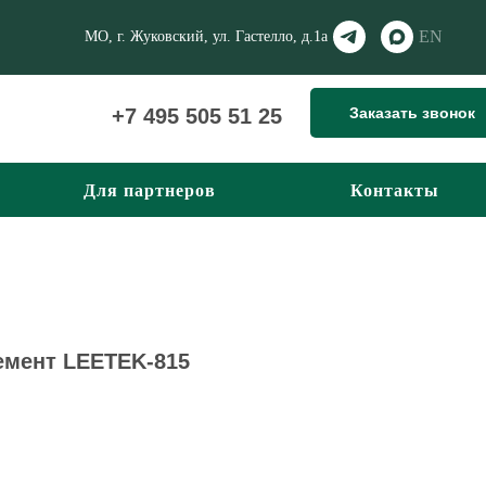
EN
МО, г. Жуковский, ул. Гастелло, д.1а
Заказать звонок
+7 495 505 51 25
Для партнеров
Контакты
емент LEETEK-815