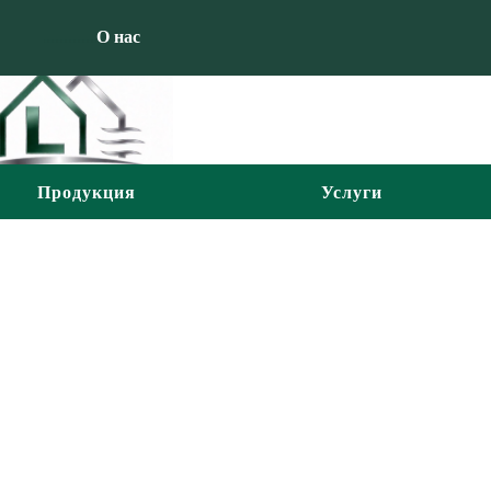
............
О нас
Продукция
Услуги