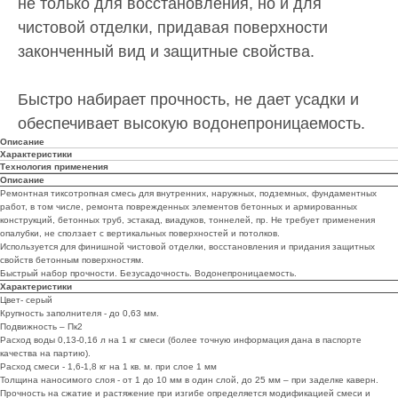
не только для восстановления, но и для
чистовой отделки, придавая поверхности
законченный вид и защитные свойства.
Быстро набирает прочность, не дает усадки и
обеспечивает высокую водонепроницаемость.
Описание
Характеристики
Технология применения
Описание
Ремонтная тиксотропная смесь для внутренних, наружных, подземных, фундаментных
работ, в том числе, ремонта поврежденных элементов бетонных и армированных
конструкций, бетонных труб, эстакад, виадуков, тоннелей, пр. Не требует применения
опалубки, не сползает с вертикальных поверхностей и потолков.
Используется для финишной чистовой отделки, восстановления и придания защитных
свойств бетонным поверхностям.
Быстрый набор прочности. Безусадочность. Водонепроницаемость.
Характеристики
Цвет- серый
Крупность заполнителя - до 0,63 мм.
Подвижность – Пк2
Расход воды 0,13-0,16 л на 1 кг смеси (более точную информация дана в паспорте
качества на партию).
Расход смеси - 1,6-1,8 кг на 1 кв. м. при слое 1 мм
Толщина наносимого слоя - от 1 до 10 мм в один слой, до 25 мм – при заделке каверн.
Прочность на сжатие и растяжение при изгибе определяется модификацией смеси и