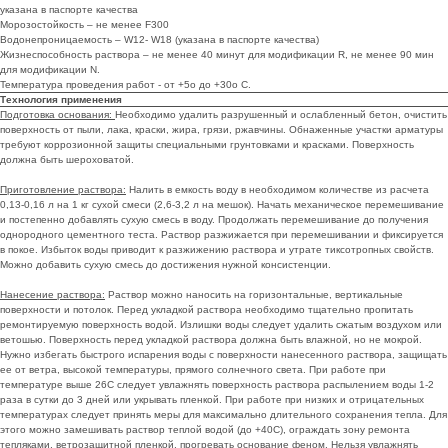
указана в паспорте качества
Морозостойкость – не менее F300
Водонепроницаемость – W12- W18 (указана в паспорте качества)
Жизнеспособность раствора – не менее 40 минут для модификации R, не менее 90 мин
для модификации N.
Температура проведения работ - от +5о до +30о С.
Технология применения
Подготовка основания:
Необходимо удалить разрушенный и ослабленный бетон, очистить
поверхность от пыли, лака, краски, жира, грязи, ржавчины. Обнаженные участки арматуры
требуют коррозионной защиты специальными грунтовками и красками. Поверхность
должна быть шероховатой.
Приготовление раствора:
Налить в емкость воду в необходимом количестве из расчета
0,13-0,16 л на 1 кг сухой смеси (2,6-3,2 л на мешок). Начать механическое перемешивание
и постепенно добавлять сухую смесь в воду. Продолжать перемешивание до получения
однородного цементного теста. Раствор разжижается при перемешивании и фиксируется
в покое. Избыток воды приводит к разжижению раствора и утрате тиксотропных свойств.
Можно добавить сухую смесь до достижения нужной консистенции.
Нанесение раствора:
Раствор можно наносить на горизонтальные, вертикальные
поверхности и потолок. Перед укладкой раствора необходимо тщательно пропитать
ремонтируемую поверхность водой. Излишки воды следует удалить сжатым воздухом или
ветошью. Поверхность перед укладкой раствора должна быть влажной, но не мокрой.
Нужно избегать быстрого испарения воды с поверхности нанесенного раствора, защищать
ее от ветра, высокой температуры, прямого солнечного света. При работе при
температуре выше 26С следует увлажнять поверхность раствора распылением воды 1-2
раза в сутки до 3 дней или укрывать пленкой. При работе при низких и отрицательных
температурах следует принять меры для максимально длительного сохранения тепла. Для
этого можно замешивать раствор теплой водой (до +40С), ограждать зону ремонта
тепляками, ветрозащитной пленкой, прогревать основание феном. Нельзя увлажнять